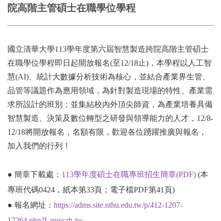
院高階主管碩士在職學位學程
新竹專班
泰國專班
國立清華大學113學年度第六屆智慧製造跨院高階主管碩士
高雄學分班
在職學
位學程即日起開放報名(至12/18止)，本學程以人工智
跨院國際博士班學位學程iPhD
慧(
AI)、統計大數據分析技術為核心，並結合產業界生管、
品管等議題作為應用領域，為針對製造現場的特性、
產業需
智慧製造學分學程
求所設計的班別；並集結校內外頂尖師資，
為產業培養具備
學生專區
智慧製造、
決策及數位轉型之研發與領導能力的人才，12/8-
12/
18將開放報名，名額有限，歡迎各位踴躍推廣與報名，
系友會
加入我們的行列！
聯誼會
● 簡章下載處
：
113學年度碩士在職專班招生簡章(PDF)
(本
更多資訊
專班代碼0424，紙本第33頁；電子檔PDF第41頁)
● 報名網址：
https://adms.site.nthu.edu.tw/p/412-1207-
17264.php?Lang=zh-tw