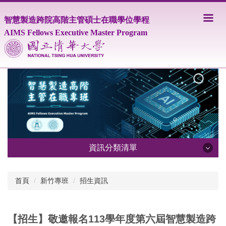
跳
到
智慧製造跨院高階主管碩士在職學位學程
主
AIMS Fellows Executive Master Program
要
內
容
區
資訊分類清單
學程簡介
首頁
新竹專班
招生資訊
師資陣容
【招生】敬邀報名113學年度第六屆智慧製造跨
聯絡資訊