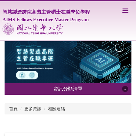
跳
到
智慧製造跨院高階主管碩士在職學位學程
主
AIMS Fellows Executive Master Program
要
內
容
區
資訊分類清單
學程簡介
首頁
更多資訊
相關連結
師資陣容
聯絡資訊